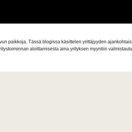
vun paikkoja. Tässä blogissa käsittelen yrittäjyyden ajankohtais
ritystoiminnan aloittamisesta aina yrityksen myyntiin valmistaut