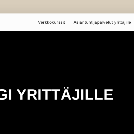
Verkkokurssit
Asiantuntijapalvelut yrittäjille
I YRITTÄJILLE