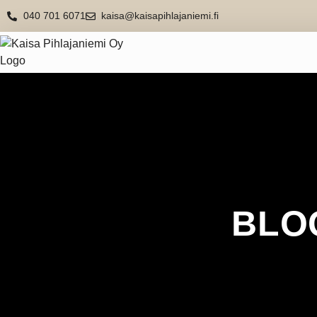
040 701 6071
kaisa@kaisapihlajaniemi.fi
BLOG