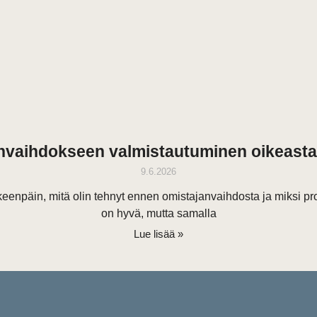
nvaihdokseen valmistautuminen oikeasta
9.6.2026
keenpäin, mitä olin tehnyt ennen omistajanvaihdosta ja miksi pr
on hyvä, mutta samalla
Lue lisää »