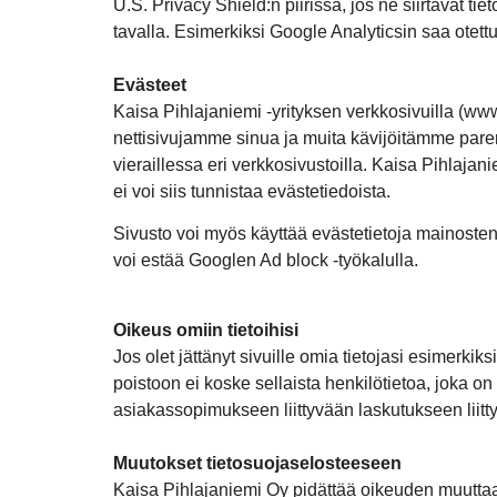
U.S. Privacy Shield:n piirissä, jos ne siirtävät t
tavalla. Esimerkiksi Google Analyticsin saa otet
Evästeet
Kaisa Pihlajaniemi -yrityksen verkkosivuilla (w
nettisivujamme sinua ja muita kävijöitämme paremm
vieraillessa eri verkkosivustoilla. Kaisa Pihlajan
ei voi siis tunnistaa evästetiedoista.
Sivusto voi myös käyttää evästetietoja mainosten
voi estää Googlen Ad block -työkalulla.
Oikeus omiin tietoihisi
Jos olet jättänyt sivuille omia tietojasi esimerki
poistoon ei koske sellaista henkilötietoa, joka on sä
asiakassopimukseen liittyvään laskutukseen liitt
Muutokset tietosuojaselosteeseen
Kaisa Pihlajaniemi Oy pidättää oikeuden muuttaa