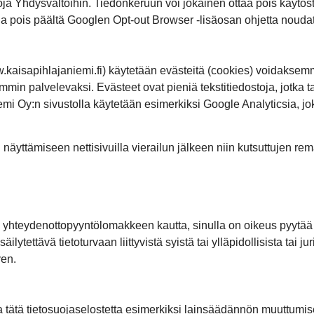
ietoja Yhdysvaltoihin. Tiedonkeruun voi jokainen ottaa pois käytö
tua pois päältä Googlen Opt-out Browser -lisäosan ohjetta nouda
ww.kaisapihlajaniemi.fi) käytetään evästeitä (cookies) voidaks
in palvelevaksi. Evästeet ovat pieniä tekstitiedostoja, jotka tal
iemi Oy:n sivustolla käytetään esimerkiksi Google Analyticsia, jo
 näyttämiseen nettisivuilla vierailun jälkeen niin kutsuttujen 
ksi yhteydenottopyyntölomakkeen kautta, sinulla on oikeus pyytää
ilytettävä tietoturvaan liittyvistä syistä tai ylläpidollisista tai ju
yen.
 tätä tietosuojaselostetta esimerkiksi lainsäädännön muuttumi