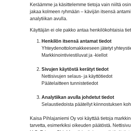
Keräämme ja käsittelemme tietoja vain niiltä osin
jakaa kolmeen ryhmään – kävijän itsensä antamiin t
analytiikan avulla.
Käyttäjän ei ole pakko antaa henkilökohtaisia tie
Henkilön itsensä antamat tiedot
Yhteydenottolomakkeeseen jätetyt yhteystie
Markkinointiviestiluvat ja -kiellot
Sivujen käytöstä kerätyt tiedot
Nettisivujen selaus- ja käyttötiedot
Päätelaitteen tunnistetiedot
Analytiikan avulla johdetut tiedot
Selaustiedoista päätellyt kiinnostuksen koh
Kaisa Pihlajaniemi Oy voi käyttää tietoja markkin
tarvetta, esimerkiksi oikeuden päätöstä. Nettisiv