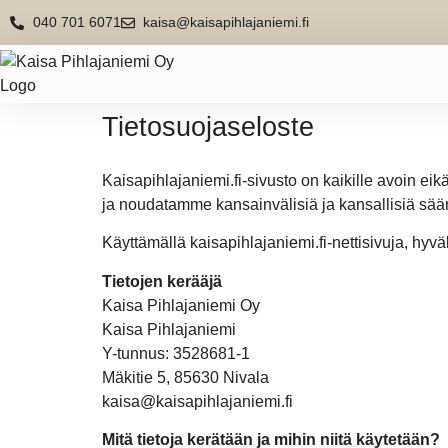
040 701 6071
kaisa@kaisapihlajaniemi.fi
Tietosuojaseloste
Kaisapihlajaniemi.fi-sivusto on kaikille avoin eik
ja noudatamme kansainvälisiä ja kansallisiä sää
Käyttämällä kaisapihlajaniemi.fi-nettisivuja, hyvä
Tietojen kerääjä
Kaisa Pihlajaniemi Oy
Kaisa Pihlajaniemi
Y-tunnus: 3528681-1
Mäkitie 5, 85630 Nivala
kaisa@kaisapihlajaniemi.fi
Mitä tietoja kerätään ja mihin niitä käytetään?