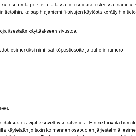
 kuin se on tarpeellista ja tässä tietosuojaselosteessa mainittuj
ietoihin, kaisapihlajaniemi.fi-sivujen käytöstä kerättyihin tietoi
toja itsestään käyttääkseen sivustoa.
dot, esimerkiksi nimi, sähköpostiosoite ja puhelinnumero
teet.
oidakseen kävijälle soveltuvia palveluita. Emme luovuta henkilöt
uilla käytetään joitakin kolmannen osapuolen järjestelmiä, esime