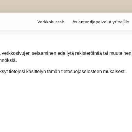
Verkkokurssit
Asiantuntijapalvelut yrittäjille
ä verkkosivujen selaaminen edellytä rekisteröintiä tai muuta henk
nnöksiä.
ksyt tietojesi käsittelyn tämän tietosuojaselosteen mukaisesti.