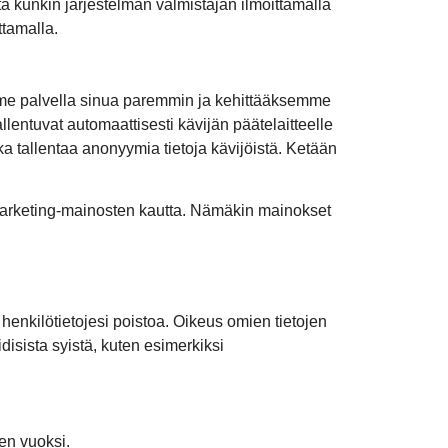
stä kunkin järjestelmän valmistajan ilmoittamalla
ttamalla.
emme palvella sinua paremmin ja kehittääksemme
lentuvat automaattisesti kävijän päätelaitteelle
ka tallentaa anonyymia tietoja kävijöistä. Ketään
remarketing-mainosten kautta. Nämäkin mainokset
 henkilötietojesi poistoa. Oikeus omien tietojen
ridisista syistä, kuten esimerkiksi
sen vuoksi.