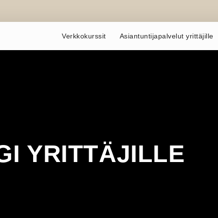
Verkkokurssit
Asiantuntijapalvelut yrittäjille
I YRITTÄJILLE