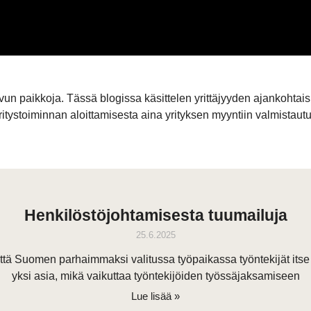
vun paikkoja. Tässä blogissa käsittelen yrittäjyyden ajankohtais
ritystoiminnan aloittamisesta aina yrityksen myyntiin valmistaut
Henkilöstöjohtamisesta tuumailuja
25.6.2025
in, että Suomen parhaimmaksi valitussa työpaikassa työntekijät it
yksi asia, mikä vaikuttaa työntekijöiden työssäjaksamiseen
Lue lisää »