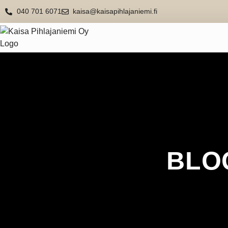
040 701 6071
kaisa@kaisapihlajaniemi.fi
BLOG