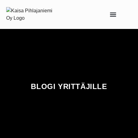
Asiantuntijapalvelut yrittäjille
BLOGI YRITTÄJILLE