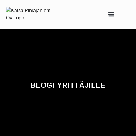
Asiantuntijapalvelut yrittäjille
BLOGI YRITTÄJILLE