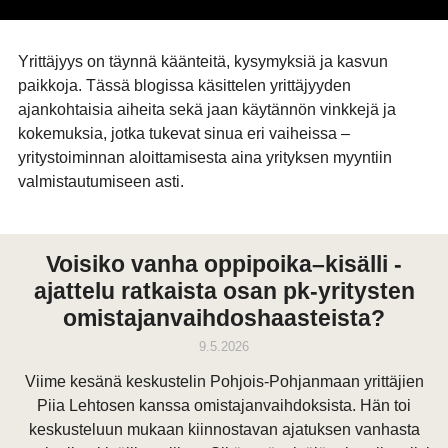
Yrittäjyys on täynnä käänteitä, kysymyksiä ja kasvun
paikkoja. Tässä blogissa käsittelen yrittäjyyden
ajankohtaisia aiheita sekä jaan käytännön vinkkejä ja
kokemuksia, jotka tukevat sinua eri vaiheissa –
yritystoiminnan aloittamisesta aina yrityksen myyntiin
valmistautumiseen asti.
Voisiko vanha oppipoika–kisälli -
ajattelu ratkaista osan pk-yritysten
omistajanvaihdoshaasteista?
9.5.2026
Viime kesänä keskustelin Pohjois-Pohjanmaan yrittäjien
Piia Lehtosen kanssa omistajanvaihdoksista. Hän toi
keskusteluun mukaan kiinnostavan ajatuksen vanhasta