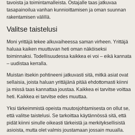
tavoista ja toimintamalleista. Ostajalle taas jatkuvaa
tasapainoilua vanhan kunnioittamisen ja oman suunnan
rakentamisen välillä.
Valitse taistelusi
Moni yrittäjä tekee alkuvaiheessa saman virheen. Yrittäjä
haluaa kaiken muuttuvan heti oman näköiseksi
toiminnaksi. Todellisuudessa kaikkea ei voi – eikä kannata
– uudistaa kerralla.
Muistan itsekin pohtineeni jatkuvasti sitä, mitkä asiat ovat
sellaisia, joista haluan yrittäjänä pitää ehdottomasti kiinni
ja missä taas kannattaa joustaa. Kaikkea ei tarvitse voittaa
heti. Kaikkea ei tarvitse edes muuttaa.
Yksi tärkeimmistä opeista muutosjohtamisesta on ollut se,
että valitse taistelusi. Se tarkoittaa käytännössä sitä, että
pidät kiinni sinulle oikeasti tärkeistä ja merkityksellisistä
asioista, mutta olet valmis joustamaan jossain muualla.