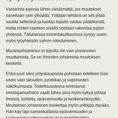
Vastarinta kasvaa lähes väistämättä, jos muutokset
sanellaan vain ylhäältä. Yrittäjän tehtävä on silti pitää
suunta selkeänä ja kantaa lopulta vastuu päätöksistä,
mutta niiden raamien sisällä voidaan rakentaa paljon
yhdessä. Tällaisessa toimintakulttuurissa syntyy usein
myös työyhteisön vahvin sitoutuminen.
Muutosjohtaminen ei lopulta ole vain prosessien
muuttamista. Se on ihmisten johtamista muutoksen
keskellä.
Ehkä juuri siksi yrityskaupoista puhutaan edelleen liian
usein vain talouden, juridiikan ja sopimusten
näkökulmasta. Todellisuudessa onnistunut
omistajanvaihdos vaatii lähes aina myös kykyä johtaa
ihmisiä, tunteita, epävarmuutta ja keskeneräisyyttä.
Muutoksen johtaminen koskettaa myös yrittäjää itseään.
Hän käy läpi samankaltaisia epävarmuuden ja
keskeneräisyyden tunteita kuin henkilöstökin.