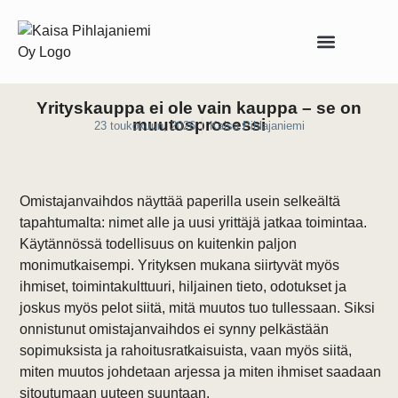
Asiantuntijapalvelut yrittäjille
Yrityskauppa ei ole vain kauppa – se on
muutosprosessi
23 toukokuun, 2026
Kaisa Pihlajaniemi
Omistajanvaihdos näyttää paperilla usein selkeältä
tapahtumalta: nimet alle ja uusi yrittäjä jatkaa toimintaa.
Käytännössä todellisuus on kuitenkin paljon
monimutkaisempi. Yrityksen mukana siirtyvät myös
ihmiset, toimintakulttuuri, hiljainen tieto, odotukset ja
joskus myös pelot siitä, mitä muutos tuo tullessaan. Siksi
onnistunut omistajanvaihdos ei synny pelkästään
sopimuksista ja rahoitusratkaisuista, vaan myös siitä,
miten muutos johdetaan arjessa ja miten ihmiset saadaan
sitoutumaan uuteen suuntaan.