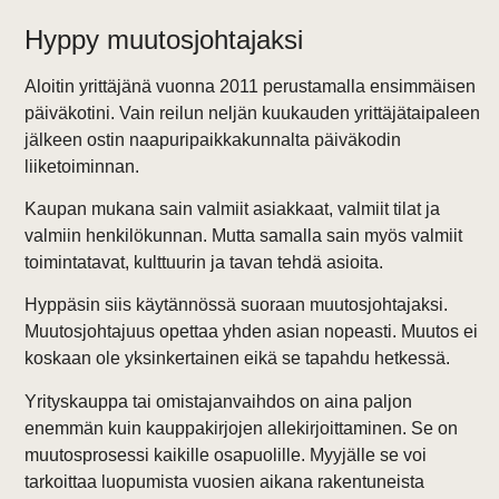
Hyppy muutosjohtajaksi
Aloitin yrittäjänä vuonna 2011 perustamalla ensimmäisen
päiväkotini. Vain reilun neljän kuukauden yrittäjätaipaleen
jälkeen ostin naapuripaikkakunnalta päiväkodin
liiketoiminnan.
Kaupan mukana sain valmiit asiakkaat, valmiit tilat ja
valmiin henkilökunnan. Mutta samalla sain myös valmiit
toimintatavat, kulttuurin ja tavan tehdä asioita.
Hyppäsin siis käytännössä suoraan muutosjohtajaksi.
Muutosjohtajuus opettaa yhden asian nopeasti. Muutos ei
koskaan ole yksinkertainen eikä se tapahdu hetkessä.
Yrityskauppa tai omistajanvaihdos on aina paljon
enemmän kuin kauppakirjojen allekirjoittaminen. Se on
muutosprosessi kaikille osapuolille. Myyjälle se voi
tarkoittaa luopumista vuosien aikana rakentuneista