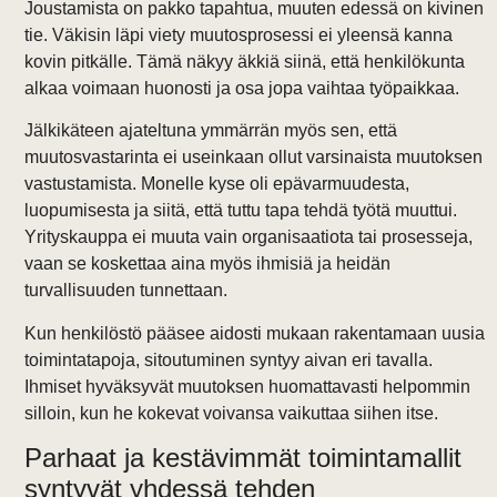
Joustamista on pakko tapahtua, muuten edessä on kivinen
tie. Väkisin läpi viety muutosprosessi ei yleensä kanna
kovin pitkälle. Tämä näkyy äkkiä siinä, että henkilökunta
alkaa voimaan huonosti ja osa jopa vaihtaa työpaikkaa.
Jälkikäteen ajateltuna ymmärrän myös sen, että
muutosvastarinta ei useinkaan ollut varsinaista muutoksen
vastustamista. Monelle kyse oli epävarmuudesta,
luopumisesta ja siitä, että tuttu tapa tehdä työtä muuttui.
Yrityskauppa ei muuta vain organisaatiota tai prosesseja,
vaan se koskettaa aina myös ihmisiä ja heidän
turvallisuuden tunnettaan.
Kun henkilöstö pääsee aidosti mukaan rakentamaan uusia
toimintatapoja, sitoutuminen syntyy aivan eri tavalla.
Ihmiset hyväksyvät muutoksen huomattavasti helpommin
silloin, kun he kokevat voivansa vaikuttaa siihen itse.
Parhaat ja kestävimmät toimintamallit
syntyvät yhdessä tehden