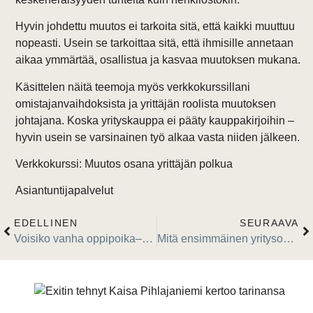
Hyvin johdettu muutos ei tarkoita sitä, että kaikki muuttuu
nopeasti. Usein se tarkoittaa sitä, että ihmisille annetaan
aikaa ymmärtää, osallistua ja kasvaa muutoksen mukana.
Käsittelen näitä teemoja myös verkkokurssillani
omistajanvaihdoksista ja yrittäjän roolista muutoksen
johtajana. Koska yrityskauppa ei pääty kauppakirjoihin –
hyvin usein se varsinainen työ alkaa vasta niiden jälkeen.
Verkkokurssi: Muutos osana yrittäjän polkua
Asiantuntijapalvelut
EDELLINEN
SEURAAVA
Voisiko vanha oppipoika–kisälli -ajattelu ratkaista osan pk-yritysten omistajanvaihdoshaasteista?
Mitä ensimmäinen yritysostoni opetti minulle muutosjohtamisesta