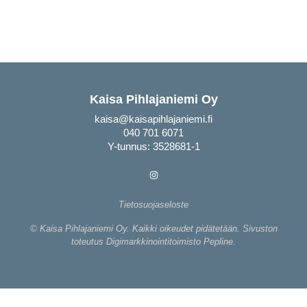
Kaisa Pihlajaniemi Oy
kaisa@kaisapihlajaniemi.fi
040 701 6071
Y-tunnus: 3528681-1
Tietosuojaseloste
© Kaisa Pihlajaniemi Oy. Kaikki oikeudet pidätetään. Sivuston
toteutus
Digimarkkinointitoimisto Pepline
.